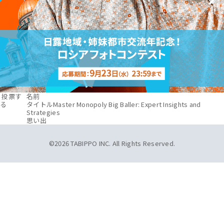
投票す
名前
る
タイトル
Master Monopoly Big Baller: Expert Insights and
Strategies
思い出
©2026 TABIPPO INC. All Rights Reserved.